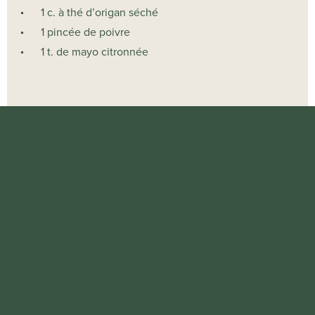
1 c. à thé d’origan séché
1 pincée de poivre
1 t. de mayo citronnée
Étapes: