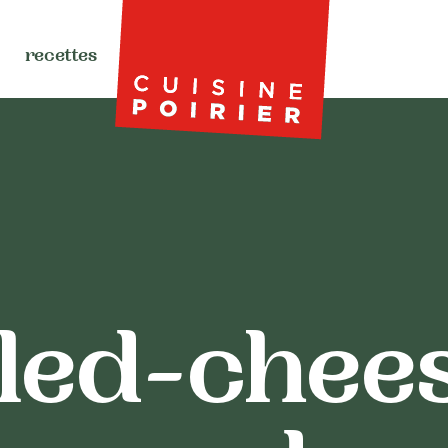
recettes
lled-chees