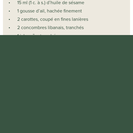
15 ml (1 c. à s.) d’huile de sésame
1 gousse d’ail, hachée finement
2 carottes, coupé en fines lanières
2 concombres libanais, tranchés
1 jalapeño, tranché
5 ml (1 c. à t) de sucre
20 ml 2 c. à s de viniagre de riz
Le jus d’une demi-lime
45 ml 3 c. à s. de mayonnaise fraiche cuisine poirier
15 ml 1 c. à s. de sauce sriracha
Feuilles de coriandre, pour garnir
Préparation: